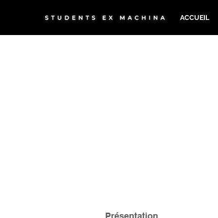
ACCUEIL
Présentation