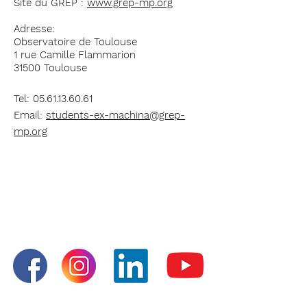
Site du GREP :
www.grep-mp.org
Adresse:
Observatoire de Toulouse
1 rue Camille Flammarion
31500 Toulouse
Tel:
05.61.13.60.61
Email:
students-ex-machina@grep-
mp.org
STUDENTS EX MACHINA